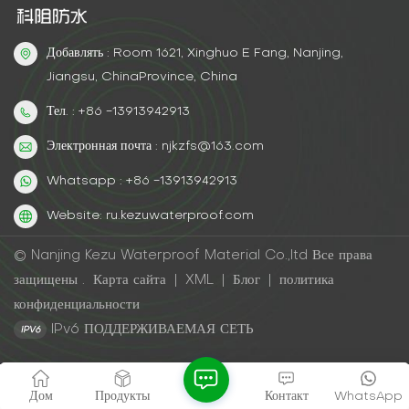
заполнить целевую область или не решить основные
проблемы с бетонной конструкцией. Поэтому, прежде чем
использовать технологию тампонирования для ремонта,
Добавлять : Room 1621, Xinghuo E Fang, Nanjing,
необходима детальная оценка конструкции и проектирование,
Jiangsu, ChinaProvince, China
чтобы определить наиболее подходящее ремонтное решение.В
Тел. : +86 -13913942913
целом, затирка является эффективным методом ремонта и
укрепления трещин и пустот в бетонных конструкциях. Это
Электронная почта : njkzfs@163.com
повышает устойчивость и долговечность конструкции, а также
продлевает срок ее службы. При выборе материалов для
Whatsapp : +86 -13913942913
затирки и методов строительства следует учитывать защиту
Website: ru.kezuwaterproof.com
окружающей среды и устойчивость, чтобы гарантировать, что
процесс затирки соответствует требованиям зеленого кольца.
© Nanjing Kezu Waterproof Material Co.,ltd Все права
защищены .
Карта сайта
|
XML
|
Блог
|
политика
конфиденциальности
IPv6 ПОДДЕРЖИВАЕМАЯ СЕТЬ
Дом
Продукты
Контакт
WhatsApp