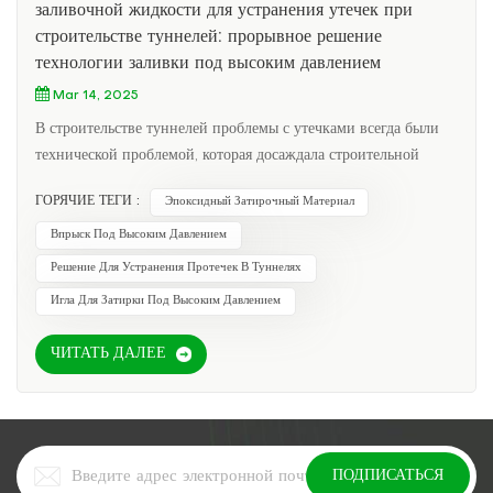
заливочной жидкости для устранения утечек при
строительстве туннелей: прорывное решение
технологии заливки под высоким давлением
Mar 14, 2025
В строительстве туннелей проблемы с утечками всегда были
технической проблемой, которая досаждала строительной
бригаде. Модифицированная эпоксидная затирочная жидкость,
ГОРЯЧИЕ ТЕГИ :
Эпоксидный Затирочный Материал
выпущенная Nanjing KEZU, обеспечивает эффективное и
долгосрочное решение для ремонта утечек в туннелях
Впрыск Под Высоким Давлением
благодаря технологии заливки под высоким давлением и
Решение Для Устранения Протечек В Туннелях
способности проникновения в микротрещины 0,02 мм. Эта
Игла Для Затирки Под Высоким Давлением
технология не только преодолевает ограничения
традиционных методов ремонта, но и демонстрирует
ЧИТАТЬ ДАЛЕЕ
превосходные эксплуатационные преимущества благодаря
строгой проверке долговечности. Анализ технологии
цементации под высоким давлением 1. Технический
принципНанкин KEZU's Модифицированная эпоксидная
затирочная жидкость использует технологию затирки под