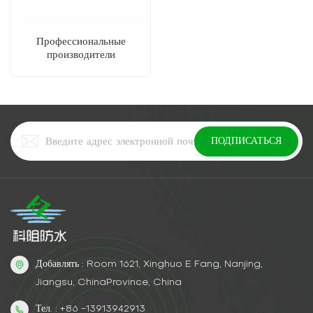
Профессиональные
производители
гидроизоляции продают
A/B -модифицированную
эпоксидную эпоксидную
смолу материал
Добавлять : Room 1621, Xinghuo E Fang, Nanjing,
Jiangsu, ChinaProvince, China
Тел. : +86 -13913942913