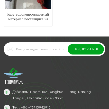
Кезу водонепроницаемый
материал поставщика на
основе масляной
полиуретановой
подключения
Добавлять : Room 1621, Xinghuo E Fang, Nanjing,
Jiangsu, ChinaProvince, China
Тел. : +86 -13913942913